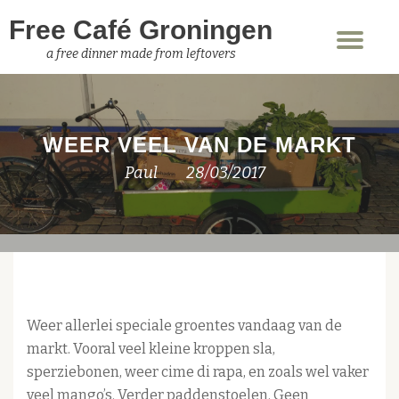
Free Café Groningen
Sch
Ga
a free dinner made from leftovers
nav
direct
naar
de
WEER VEEL VAN DE MARKT
inhoud
Paul
28/03/2017
Weer allerlei speciale groentes vandaag van de
markt. Vooral veel kleine kroppen sla,
sperziebonen, weer cime di rapa, en zoals wel vaker
veel mango’s. Verder paddenstoelen. Geen