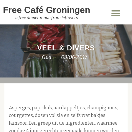
Free Café Groningen
Sch
Ga
a free dinner made from leftovers
nav
direct
naar
de
VEEL & DIVERS
inhoud
Gea
03/06/2017
Asperges, paprika’s, aardappeltjes, champignons,
courgettes, dozen vol sla en zelfs wat bakjes
lamsoor. Een greep uit de ingrediënten, waarmee
zondag 4 juni gerechten gemaakt kunnen worden.