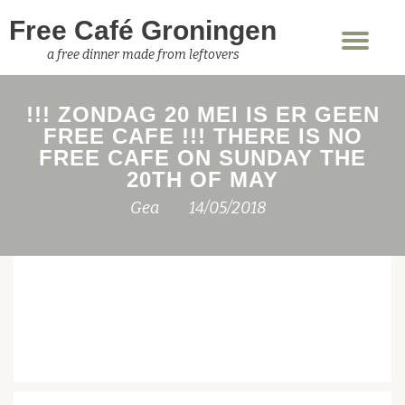
Free Café Groningen
Sch
Ga
a free dinner made from leftovers
nav
direct
naar
!!! ZONDAG 20 MEI IS ER GEEN
de
FREE CAFE !!! THERE IS NO
inhoud
FREE CAFE ON SUNDAY THE
20TH OF MAY
Gea
14/05/2018